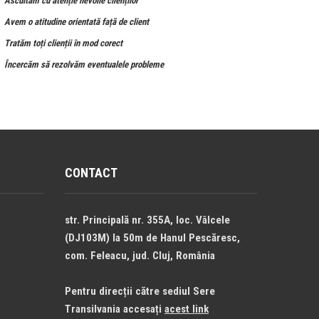
Ascultăm cu atenție nevoile clienților
Avem o atitudine orientată față de client
Tratăm toți clienții în mod corect
Încercăm să rezolvăm eventualele probleme
CONTACT
str. Principală nr. 355A, loc. Vâlcele
(DJ103M) la 50m de Hanul Pescăresc,
com. Feleacu, jud. Cluj, România
Pentru direcții către sediul Sere
Transilvania accesați
acest link