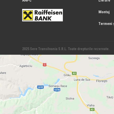
ANPC
Livrare
Montaj
Termeni ș
2025 Sere Transilvania S.R.L. Toate drepturile rezervate.