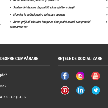
Avem o atitudine pozitivă și proactivă
Suntem întoteauna disponibili să ne ajutăm colegii
Muncim în echipă pentru obiective comune
Avem grijă să păstrăm imaginea Companiei curată prin propriul
e
comportament
I DESPRE CUMPĂRARE
REȚELE DE SOCIALIZARE
păr?
esc?
prin SEAP și AFIR