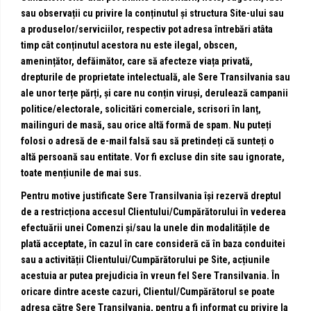
sau observații cu privire la conținutul și structura Site-ului sau
a produselor/serviciilor, respectiv pot adresa întrebări atâta
timp cât conținutul acestora nu este ilegal, obscen,
amenințător, defăimător, care să afecteze viața privată,
drepturile de proprietate intelectuală, ale Sere Transilvania sau
ale unor terțe părți, și care nu conțin viruși, derulează campanii
politice/electorale, solicitări comerciale, scrisori în lanț,
mailinguri de masă, sau orice altă formă de spam. Nu puteți
folosi o adresă de e-mail falsă sau să pretindeți că sunteți o
altă persoană sau entitate. Vor fi excluse din site sau ignorate,
toate mențiunile de mai sus.
Pentru motive justificate Sere Transilvania își rezervă dreptul
de a restricționa accesul Clientului/Cumpărătorului în vederea
efectuării unei Comenzi și/sau la unele din modalitățile de
plată acceptate, în cazul în care consideră că în baza conduitei
sau a activității Clientului/Cumpărătorului pe Site, acțiunile
acestuia ar putea prejudicia în vreun fel Sere Transilvania. În
oricare dintre aceste cazuri, Clientul/Cumpărătorul se poate
adresa către Sere Transilvania, pentru a fi informat cu privire la