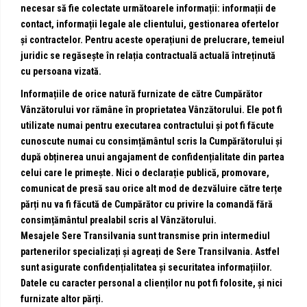
necesar să fie colectate următoarele informații: informații de
contact, informații legale ale clientului, gestionarea ofertelor
și contractelor. Pentru aceste operațiuni de prelucrare, temeiul
juridic se regăsește în relația contractuală actuală întreținută
cu persoana vizată.
Informațiile de orice natură furnizate de către Cumpărător
Vânzătorului vor rămâne în proprietatea Vânzătorului. Ele pot fi
utilizate numai pentru executarea contractului și pot fi făcute
cunoscute numai cu consimțământul scris la Cumpărătorului și
după obținerea unui angajament de confidențialitate din partea
celui care le primește. Nici o declarație publică, promovare,
comunicat de presă sau orice alt mod de dezvăluire către terțe
părți nu va fi făcută de Cumpărător cu privire la comandă fără
consimțământul prealabil scris al Vânzătorului.
Mesajele Sere Transilvania sunt transmise prin intermediul
partenerilor specializați și agreați de Sere Transilvania. Astfel
sunt asigurate confidențialitatea și securitatea informațiilor.
Datele cu caracter personal a clienților nu pot fi folosite, și nici
furnizate altor părți.