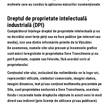
motivele care au condus la aplicarea măsurilor susmenționate.
Dreptul de proprietate intelectuală
industrială (DPI)
Cumpărătorul înțelege dreptul de proprietate intelectuală și nu
va dezvălui unei terțe părți sau va face publice (pe internet sau
media), nici una dintre informările primite de la Vânzător.
De asemenea, numele site-ului precum și însemnele grafice
sunt mărci înregistrate în proprietatea Sere Transilvania și nu
pot fi preluate, copiate sau folosite, fără acordul scris al
proprietarului.
Conținutul site-ului, incluzând dar nelimitându-se la logo-uri,
reprezentări stilizate, simboluri comerciale, imagini statice,
imagini dinamice, text și/sau conținut multimedia prezentate pe
Site, sunt proprietatea exclusivă a Sere Transilvania, acestuia
fiindu-i rezervate toate drepturile obținute în acest sens în mod
direct sau indirect (prin licențe de utilizare și/sau publicare).