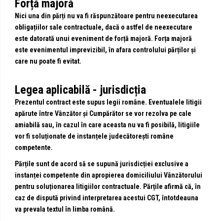
Forță majoră
Nici una din părți nu va fi răspunzătoare pentru neexecutarea
obligațiilor sale contractuale, dacă o astfel de neexecutare
este datorată unui eveniment de forță majoră. Forța majoră
este evenimentul imprevizibil, în afara controlului părților și
care nu poate fi evitat.
Legea aplicabilă - jurisdicția
Prezentul contract este supus legii române. Eventualele litigii
apărute între Vânzător și Cumpărător se vor rezolva pe cale
amiabilă sau, în cazul în care aceasta nu va fi posibilă, litigiile
vor fi soluționate de instanțele judecătorești române
competente.
Părțile sunt de acord să se supună jurisdicției exclusive a
instanței competente din apropierea domiciliului Vânzătorului
pentru soluționarea litigiilor contractuale. Părțile afirmă că, în
caz de dispută privind interpretarea acestui CGT, întotdeauna
va prevala textul în limba română.