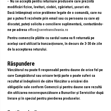
- Nu se acceptă pentru returnare produsele care prezintă
modificări fizice, lovituri, ciobiri, zgârieturi, șocuri etc.
Dacă întâmpinați orice probleme legate de o comandă, care nu
par a putea fi rezolvate prin email sau cu persoana cu care ați
discutat, puteți solicita o conciliere suplimentară, contactându-
ne pe adresa
office@seretransilvania.ro
Pentru comenzile plătite cu cardul suma va fi returnată pe
același card utilizat la tranzacționare, în decurs de 3-30 de zile
de la acceptarea returului.
Răspundere
Vânzătorul nu poate fi responsabil pentru daune de orice fel pe
care Cumpărătorul sau oricare terță parte o poate suferi ca
rezultat al îndeplinirii de către Vânzător a oricărei din
obligațiile sale conform Comenzii și pentru daune care rezultă
din utilizarea necorespunzătoare a Bunurilor și Serviciilor după
livrare și în special pentru pierderea produselor.