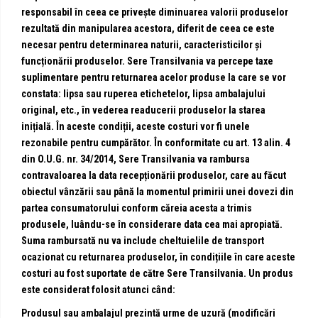
responsabil în ceea ce privește diminuarea valorii produselor
rezultată din manipularea acestora, diferit de ceea ce este
necesar pentru determinarea naturii, caracteristicilor și
funcționării produselor. Sere Transilvania va percepe taxe
suplimentare pentru returnarea acelor produse la care se vor
constata: lipsa sau ruperea etichetelor, lipsa ambalajului
original, etc., în vederea readucerii produselor la starea
inițială. În aceste condiții, aceste costuri vor fi unele
rezonabile pentru cumpărător. În conformitate cu art. 13 alin. 4
din O.U.G. nr. 34/2014, Sere Transilvania va rambursa
contravaloarea la data recepționării produselor, care au făcut
obiectul vânzării sau până la momentul primirii unei dovezi din
partea consumatorului conform căreia acesta a trimis
produsele, luându-se în considerare data cea mai apropiată.
Suma rambursată nu va include cheltuielile de transport
ocazionat cu returnarea produselor, în condițiile în care aceste
costuri au fost suportate de către Sere Transilvania. Un produs
este considerat folosit atunci când:
Produsul sau ambalajul prezintă urme de uzură (modificări