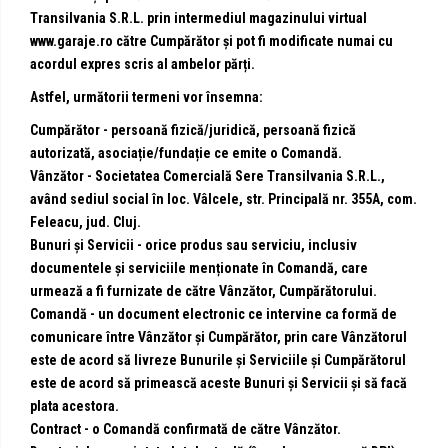
Transilvania S.R.L. prin intermediul magazinului virtual
www.garaje.ro
către Cumpărător și pot fi modificate numai cu
acordul expres scris al ambelor părți.
Astfel, următorii termeni vor însemna:
Cumpărător
- persoană fizică/juridică, persoană fizică
autorizată, asociație/fundație ce emite o Comandă.
Vânzător
- Societatea Comercială Sere Transilvania S.R.L.,
având sediul social în loc. Vâlcele, str. Principală nr. 355A, com.
Feleacu, jud. Cluj.
Bunuri și Servici
i - orice produs sau serviciu, inclusiv
documentele și serviciile menționate în Comandă, care
urmează a fi furnizate de către Vânzător, Cumpărătorului.
Comandă
- un document electronic ce intervine ca formă de
comunicare între Vânzător și Cumpărător, prin care Vânzătorul
este de acord să livreze Bunurile și Serviciile și Cumpărătorul
este de acord să primească aceste Bunuri și Servicii și să facă
plata acestora.
Contract
- o Comandă confirmată de către Vânzător.