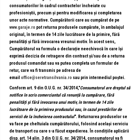
consumatorilor în cadrul contractelor încheiate cu
profesioniștii, precum și pentru modificarea și completarea
unor acte normative. Cumpărătorii care au cumpărat de pe
www.garaje.ro
pot returna produsele cumpărate, în ambalajul
original, în termen de 14 zile lucrătoare de la primire, fără
penalități și fără invocarea vreunui motiv. În acest sens,
Cumpărătorul va formula o declarație neechivocă în care își
exprimă decizia de retragere din contract și/sau de a returna
produsul comandat sau va putea completa un formular de
retur, care va fi transmis pe adresa de
email
office@seretransilvania.ro
sau prin intermediul poștei.
Conform art. 9 din O.U.G. nr. 34/2014,"
Consumatorul are dreptul să
notifice în scris comerciantul că renunță la cumpărare, fără
penalități și fără invocarea unui motiv, în termen de 14 zile
lucrătoare de la primirea produsului sau, în cazul prestărilor de
servicii de la încheierea contractului
". Returnarea produselor se
va face pe cheltuiala cumpărătorului, folosind același serviciu
de transport cu care s-a făcut expedierea.
În condițiile aplicării
disp. art. 14 alin. 3 din O.U.G. nr. 34/2014, consumatorul va fi