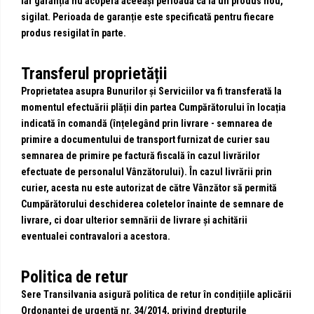
iar garanția nu acoperă aceeași perioadă ca la un produs nou,
sigilat. Perioada de garanție este specificată pentru fiecare
produs resigilat în parte.
Transferul proprietății
Proprietatea asupra Bunurilor și Serviciilor va fi transferată la
momentul efectuării plății din partea Cumpărătorului în locația
indicată în comandă (înțelegând prin livrare - semnarea de
primire a documentului de transport furnizat de curier sau
semnarea de primire pe factură fiscală în cazul livrărilor
efectuate de personalul Vânzătorului). În cazul livrării prin
curier, acesta nu este autorizat de către Vânzător să permită
Cumpărătorului deschiderea coletelor înainte de semnare de
livrare, ci doar ulterior semnării de livrare și achitării
eventualei contravalori a acestora.
Politica de retur
Sere Transilvania asigură politica de retur în condițiile aplicării
Ordonanței de urgență nr. 34/2014, privind drepturile