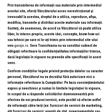
Prin transmiterea de informații sau materiale prin intermediul
acestui site, oferiți Vânzătorului acces nerestricționat și
irevocabil la acestea, dreptul de a utiliza, reproduce, afișa,
modifica, transmite și distribui aceste materiale sau informații.
Sunteți, de asemenea, de acord ca Vânzătorul să poată utiliza
liber, în interes propriu, aceste idei, concepte, know-how-uri
sau tehnici pe care ni le-ați trimis prin intermediul site-ului
www.garaje.ro
. Sere Transilvania nu va constitui subiect de
obligații referitoare la confidențialitatea informațiilor trimise,
dacă legislația în vigoare nu prevede alte specificații în acest
sens.
Conform condițiilor legale privind protecția datelor cu caracter
personal, Vânzătorul nu va dezvălui fără autorizare nici o
informație referitoare la Cumpărător. Pe baza consimțământului
expres și neechivoc și numai în limitele legislației în vigoare,
în scopul de a răspunde solicitărilor dumneavoastră prin
oferirea de noi produse/servicii, este posibil să oferim astfel
de informații către terți (ex: furnizori de servicii de marketing,
alți furnizori de servicii; agenții de stat, guvernamentale sau