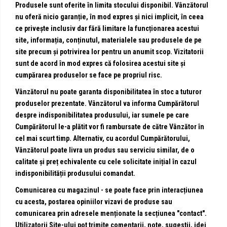
Produsele sunt oferite în limita stocului disponibil. Vânzătorul
nu oferă nicio garanție, în mod expres și nici implicit, în ceea
ce privește inclusiv dar fără limitare la funcționarea acestui
site, informația, conținutul, materialele sau produsele de pe
site precum și potrivirea lor pentru un anumit scop. Vizitatorii
sunt de acord în mod expres că folosirea acestui site și
cumpărarea produselor se face pe propriul risc.
Vânzătorul nu poate garanta disponibilitatea în stoc a tuturor
produselor prezentate. Vânzătorul va informa Cumpărătorul
despre indisponibilitatea produsului, iar sumele pe care
Cumpărătorul le-a plătit vor fi rambursate de către Vânzător în
cel mai scurt timp. Alternativ, cu acordul Cumpărătorului,
Vânzătorul poate livra un produs sau serviciu similar, de o
calitate și preț echivalente cu cele solicitate inițial în cazul
indisponibilității produsului comandat.
Comunicarea cu magazinul - se poate face prin interacțiunea
cu acesta, postarea opiniilor vizavi de produse sau
comunicarea prin adresele menționate la secțiunea "contact".
Utilizatorii Site-ului pot trimite comentarii, note, sugestii, idei