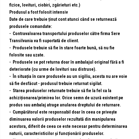
fizice, lovituri, ciobiri, zgârieturi etc.)
Produsul a fost folosit intensiv
Date de care trebuie ținut cont atunci când se returnează
produsele comandate:
- Contravaloarea transportului produselor către firma Sere
Transilvania va fi suportată de client.
- Produsele trebuie să fie în stare foarte bună, să nu fie
folosite sau uzate.
- Produsele se pot returna doar în ambalajul original fără a fi
deteriorate (cu urme de lovituri sau distruse).
- În situația în care produsele au un sigiliu, acesta nu are voie
să fie desfăcut - produsul trebuie returnat sigilat.
- Starea produselor returnate trebuie să fie la fel ca la
achiziționarea/primirea lor. Orice semn de uzură existent pe
produs sau ambalaj atrage anularea dreptului de returnare.
- Cumpărătorul este responsabil doar în ceea ce privește
diminuarea valorii produselor rezultată din manipularea
acestora, diferit de ceea ce este necesar pentru determinarea
naturii, caracteristicilor și funcționării produselor.