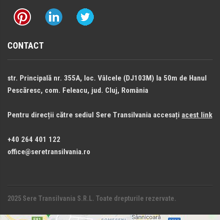
CONTACT
str. Principală nr. 355A, loc. Vâlcele (DJ103M) la 50m de Hanul
Pescăresc, com. Feleacu, jud. Cluj, România
Pentru direcții către sediul Sere Transilvania accesați
acest link
+40 264 401 122
office@seretransilvania.ro
2025 Sere Transilvania S.R.L. Toate drepturile rezervate.