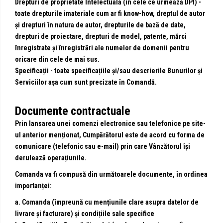
Drepturi de proprietate Intelectual
ă (în cele ce urmează DPI) -
toate drepturile imateriale cum ar fi know-how, dreptul de autor
și drepturi în natura de autor, drepturile de bază de date,
drepturi de proiectare, drepturi de model, patente, mărci
înregistrate și înregistrări ale numelor de domenii pentru
oricare din cele de mai sus.
Specificații
- toate specificațiile și/sau descrierile Bunurilor și
Serviciilor așa cum sunt precizate în Comandă.
Documente contractuale
Prin lansarea unei comenzi electronice sau telefonice pe site-
ul anterior menționat, Cumpărătorul este de acord cu forma de
comunicare (telefonic sau e-mail) prin care Vânzătorul își
derulează operațiunile.
Comanda va fi compusă din următoarele documente, în ordinea
importanței:
a. Comanda (împreună cu mențiunile clare asupra datelor de
livrare și facturare) și condițiile sale specifice