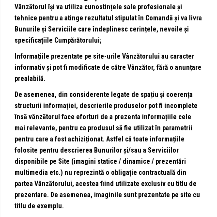
Vânzătorul își va utiliza cunostințele sale profesionale și
tehnice pentru a atinge rezultatul stipulat în Comandă și va livra
Bunurile și Serviciile care îndeplinesc cerințele, nevoile și
specificațiile Cumpărătorului;
Informațiile prezentate pe site-urile Vânzătorului au caracter
informativ și pot fi modificate de către Vânzător, fără o anunțare
prealabilă.
De asemenea, din considerente legate de spațiu și coerența
structurii informației, descrierile produselor pot fi incomplete
însă vânzătorul face eforturi de a prezenta informațiile cele
mai relevante, pentru ca produsul să fie utilizat în parametrii
pentru care a fost achiziționat. Astfel că toate informațiile
folosite pentru descrierea Bunurilor și/sau a Serviciilor
disponibile pe Site (imagini statice / dinamice / prezentări
multimedia etc.) nu reprezintă o obligație contractuală din
partea Vânzătorului, acestea fiind utilizate exclusiv cu titlu de
prezentare. De asemenea, imaginile sunt prezentate pe site cu
titlu de exemplu.