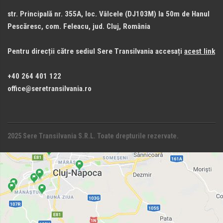
str. Principală nr. 355A, loc. Vâlcele (DJ103M) la 50m de Hanul
Pescăresc, com. Feleacu, jud. Cluj, România
Pentru direcții către sediul Sere Transilvania accesați
acest link
+40 264 401 122
office@seretransilvania.ro
2025 Sere Transilvania S.R.L. Toate drepturile rezervate.