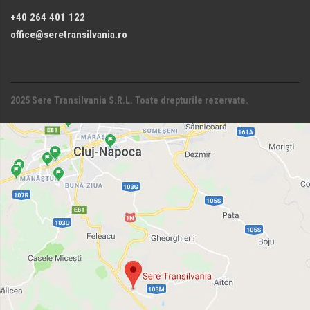
+40 264 401 122
office@seretransilvania.ro
2025 Sere Transilvania S.R.L. Toate drepturile rezervate.