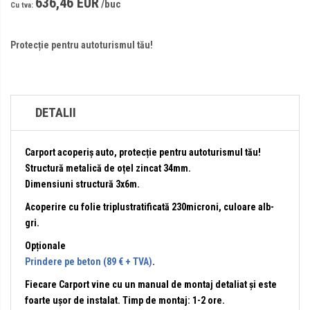
636,46 EUR
Protecție pentru autoturismul tău!
DETALII
Carport
acoperiș auto, protecție pentru autoturismul tău!
Structură metalică de oțel zincat 34mm.
Dimensiuni structură 3x6m.
Acoperire cu folie triplustratificată 230microni, culoare alb-
gri.
Opționale
Prindere pe beton (89 € + TVA)
.
Fiecare Carport vine cu un manual de montaj detaliat și este
foarte ușor de instalat. Timp de montaj: 1-2 ore.