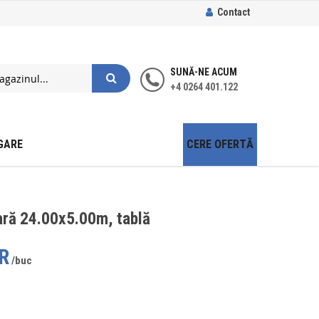
Contact
SUNĂ-NE ACUM
+4 0264 401.122
GARE
CERE OFERTĂ
ară 24.00x5.00m, tablă
R