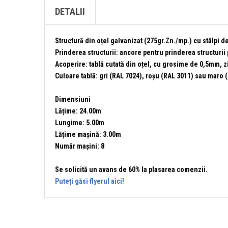
DETALII
Structură din oțel galvanizat (275gr.Zn./mp.) cu stâlpi
Prinderea structurii:
ancore pentru prinderea structurii
Acoperire:
tablă cutată din oțel, cu grosime de 0,5mm, zi
Culoare tablă
: gri (RAL 7024), roșu (RAL 3011) sau maro 
Dimensiuni
Lățime: 24.00m
Lungime: 5.00m
Lățime mașină: 3.00m
Număr mașini: 8
Se solicită un avans de 60% la plasarea comenzii.
Puteți găsi flyerul aici!