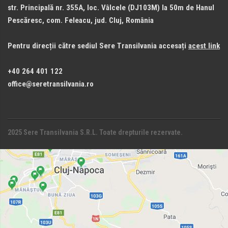
str. Principală nr. 355A, loc. Vâlcele (DJ103M) la 50m de Hanul
Pescăresc, com. Feleacu, jud. Cluj, România
Pentru direcții către sediul Sere Transilvania accesați
acest link
+40 264 401 122
office@seretransilvania.ro
2025 Sere Transilvania S.R.L. Toate drepturile rezervate.