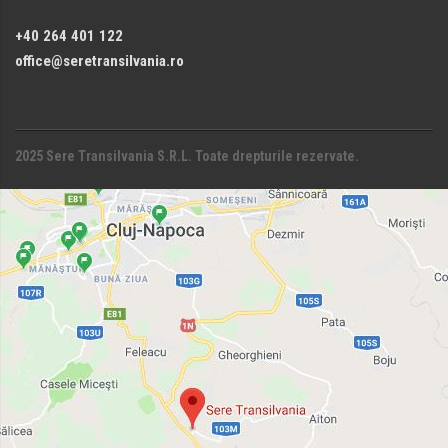
+40 264 401 122
office@seretransilvania.ro
2025 Sere Transilvania S.R.L. Toate drepturile rezervate.